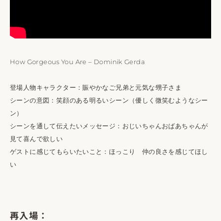
How Gorgeous You Are – Dominik Gerda
登場人物キャラクター：賑やかなご兄弟と元気な甥子さま
シーンの意図：笑顔のある明るいシーン（優しく微笑むようなシー
ン）
シーンを通して伝えたいメッセージ：おじいちゃんおばあちゃんが
見て喜んで欲しい
ゲストに感じてもらいたいこと：ほっこり 仲の良さを感じてほし
い
再入場：