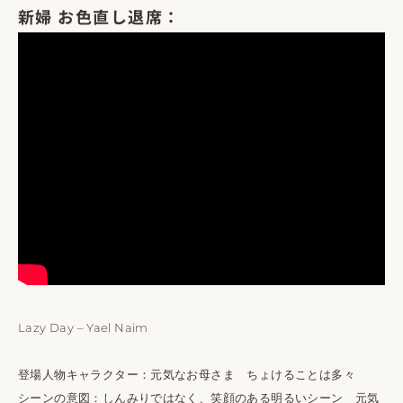
新婦 お色直し退席：
Lazy Day – Yael Naim
登場人物キャラクター：元気なお母さま ちょけることは多々
シーンの意図：しんみりではなく、笑顔のある明るいシーン 元気