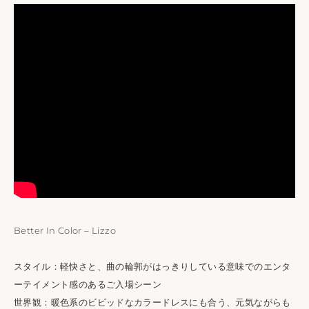
Better In Color – Lizzo
スタイル：軽快さと、曲の輪郭がはっきりしている意味でのエンタ
ーテイメント感のあるご入場シーン
世界観：暖色系のビビッドなカラードレスにも合う、元気ながらも