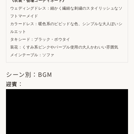
《衣装・会場コーディネート》
ウェディングドレス：細かく繊細な刺繍のスタイリッシュなソ
フトマーメイド
カラードレス：暖色系のビビッドな色、シンプルな大人ぽいシ
ルエット
タキシード：ブラック・ボウタイ
装花：くすみ系ピンクやパープル使用の大人かわいい雰囲気
メインテーブル：ソファ
シーン別：BGM
迎賓
：