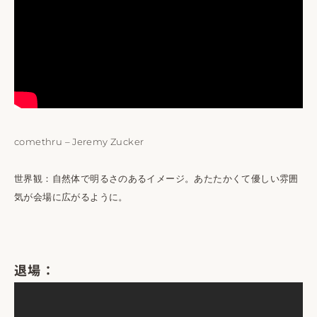
comethru – Jeremy Zucker
世界観：自然体で明るさのあるイメージ。あたたかくて優しい雰囲
気が会場に広がるように。
退場：