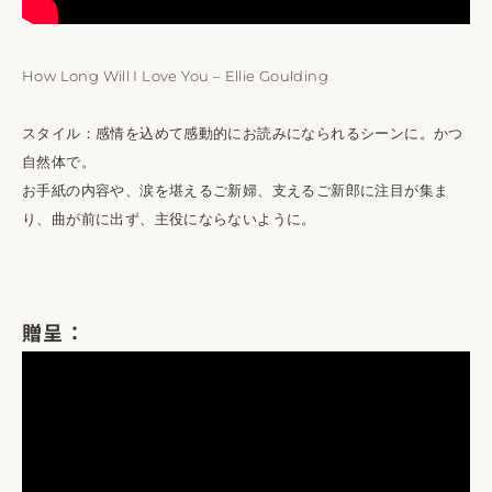
How Long Will I Love You – Ellie Goulding
スタイル：感情を込めて感動的にお読みになられるシーンに。かつ
自然体で。
お手紙の内容や、涙を堪えるご新婦、支えるご新郎に注目が集ま
り、曲が前に出ず、主役にならないように。
贈呈：