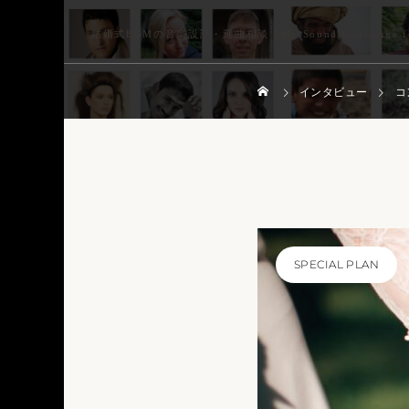
結婚式BGMの音楽設計・選曲相談｜My Sound Concierge for
設計・選曲
ncierge
インタビュー
コ
E
SPECIAL PLAN
IMENTARY